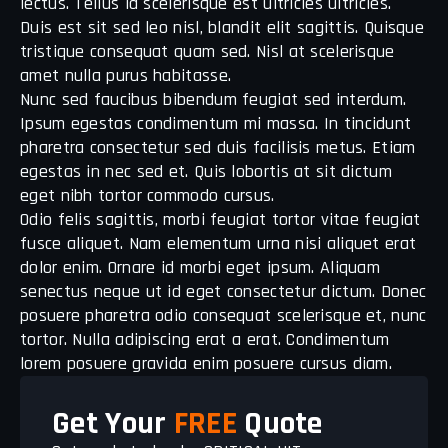
lectus. Tellus id scelerisque est ultricies ultricies.
Duis est sit sed leo nisl, blandit elit sagittis. Quisque
tristique consequat quam sed. Nisl at scelerisque
amet nulla purus habitasse.
Nunc sed faucibus bibendum feugiat sed interdum.
Ipsum egestas condimentum mi massa. In tincidunt
pharetra consectetur sed duis facilisis metus. Etiam
egestas in nec sed et. Quis lobortis at sit dictum
eget nibh tortor commodo cursus.
Odio felis sagittis, morbi feugiat tortor vitae feugiat
fusce aliquet. Nam elementum urna nisi aliquet erat
dolor enim. Ornare id morbi eget ipsum. Aliquam
senectus neque ut id eget consectetur dictum. Donec
posuere pharetra odio consequat scelerisque et, nunc
tortor. Nulla adipiscing erat a erat. Condimentum
lorem posuere gravida enim posuere cursus diam.
Get Your
FREE
Quote