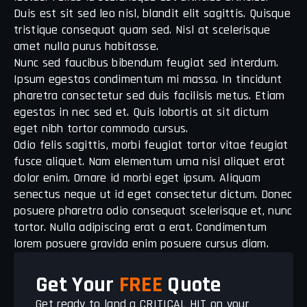
Duis est sit sed leo nisl, blandit elit sagittis. Quisque
tristique consequat quam sed. Nisl at scelerisque
amet nulla purus habitasse.
Nunc sed faucibus bibendum feugiat sed interdum.
Ipsum egestas condimentum mi massa. In tincidunt
pharetra consectetur sed duis facilisis metus. Etiam
egestas in nec sed et. Quis lobortis at sit dictum
eget nibh tortor commodo cursus.
Odio felis sagittis, morbi feugiat tortor vitae feugiat
fusce aliquet. Nam elementum urna nisi aliquet erat
dolor enim. Ornare id morbi eget ipsum. Aliquam
senectus neque ut id eget consectetur dictum. Donec
posuere pharetra odio consequat scelerisque et, nunc
tortor. Nulla adipiscing erat a erat. Condimentum
lorem posuere gravida enim posuere cursus diam.
Get Your
FREE
Quote
Get ready to land a CRITICAL HIT on your