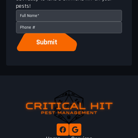
pests!