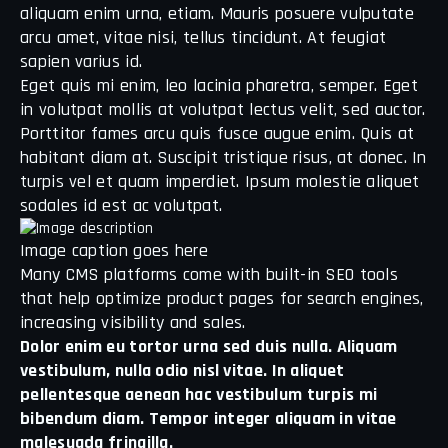
aliquam enim urna, etiam. Mauris posuere vulputate
arcu amet, vitae nisi, tellus tincidunt. At feugiat
sapien varius id.
Eget quis mi enim, leo lacinia pharetra, semper. Eget
in volutpat mollis at volutpat lectus velit, sed auctor.
Porttitor fames arcu quis fusce augue enim. Quis at
habitant diam at. Suscipit tristique risus, at donec. In
turpis vel et quam imperdiet. Ipsum molestie aliquet
sodales id est ac volutpat.
Image caption goes here
Many CMS platforms come with built-in SEO tools
that help optimize product pages for search engines,
increasing visibility and sales.
Dolor enim eu tortor urna sed duis nulla. Aliquam
vestibulum, nulla odio nisl vitae. In aliquet
pellentesque aenean hac vestibulum turpis mi
bibendum diam. Tempor integer aliquam in vitae
malesuada fringilla.